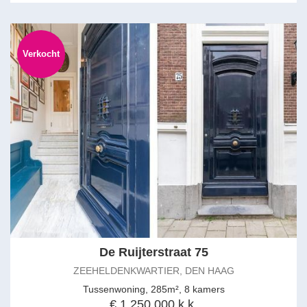
Special features:
• Situated on freehold land
• Year of construction: 1929
Verkocht
• Living area approx. 271m² + approx. 36m² of other indoor space
+ approx. 20m² of outdoor space attached to the building
• Energy rating: C
• Listed townscape
• All new window frames were painted in 2024.
• Remeha Calante combi boiler (2014) with indirect water heater.
• Meter cupboard (16 circuits + cooking circuit and earth leakage
circuit breakers).
• Indoor garage with ample storage space and various potential
uses.
• 3 balconies.
• 15 ZonIQ solar panels installed in 2015.
• Oil tank removed, with Kiwa certificate.
De Ruijterstraat 75
• Dimensions are approximate, in accordance with NVM
ZEEHELDENKWARTIER, DEN HAAG
measurement instructions.
• Due to the year of construction, the age and materials clauses
Tussenwoning, 285m², 8 kamers
apply.
€ 1.250.000 k.k.