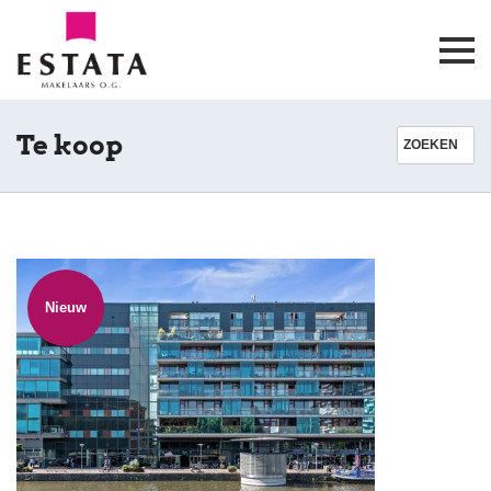
Te koop
ZOEKEN
Plaats
Nieuw
Buurt
Prijs
: € 0 - Geen max.
Oppervlakte