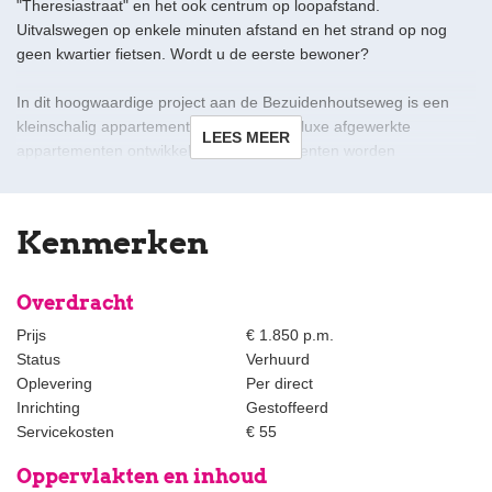
"Theresiastraat" en het ook centrum op loopafstand.
Uitvalswegen op enkele minuten afstand en het strand op nog
geen kwartier fietsen. Wordt u de eerste bewoner?
In dit hoogwaardige project aan de Bezuidenhoutseweg is een
kleinschalig appartementencomplex met luxe afgewerkte
LEES MEER
appartementen ontwikkeld. De appartementen worden
opgeleverd met PVC vloeren en luxe open keukens met
inbouwapparatuur. Alle woningen hebben mechanische ventilatie,
videofoon en een wasmachine- en drogeraansluiting.
Kenmerken
Indeling appartement B 2:
Overdracht
Entree op straatniveau, trap of lift naar tweede verdieping.
Prijs
€ 1.850 p.m.
Status
Verhuurd
Hal, mooie lichte woon-/eetkamer met luxe open keuken voorzien
Oplevering
Per direct
van apparatuur, balkon aan de achterzijde.
Inrichting
Gestoffeerd
Servicekosten
€ 55
De ruime slaapkamer aan de voorzijde biedt prachtig uitzicht op
het groen van het Haagse Bos, aangrenzend de
Oppervlakten en inhoud
kasten-/kleedkamer.