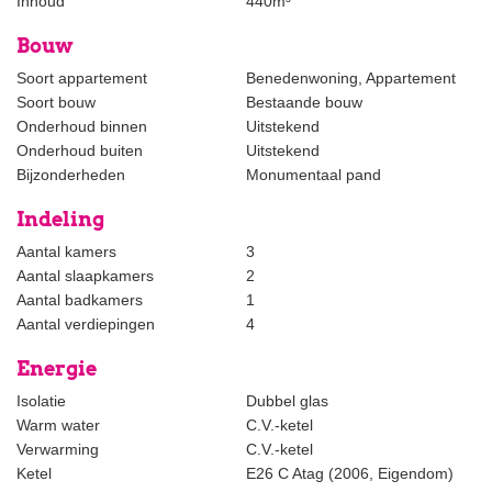
Inhoud
440m³
SHOULD NOT BE MISSED!
Bouw
Soort appartement
Benedenwoning, Appartement
Soort bouw
Bestaande bouw
Onderhoud binnen
Uitstekend
Onderhoud buiten
Uitstekend
Bijzonderheden
Monumentaal pand
Indeling
Aantal kamers
3
Aantal slaapkamers
2
Aantal badkamers
1
Aantal verdiepingen
4
Energie
Isolatie
Dubbel glas
Warm water
C.V.-ketel
Verwarming
C.V.-ketel
Ketel
E26 C Atag (2006, Eigendom)