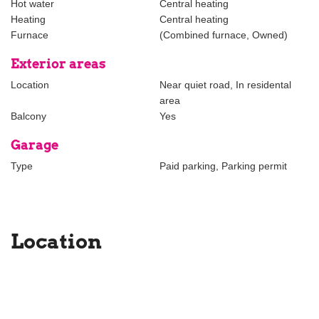
Hot water
Central heating
bezichtigen
Heating
Central heating
- Kom met maximaal 2 personen, en géén kinderen jonger dan 16
Furnace
(Combined furnace, Owned)
jaar
- Draag (plastic) handschoenen
Exterior areas
- Als u verkouden bent of andere ziekteverschijnselen vertoont
Location
Near quiet road, In residental
verzoeken wij dringend om de afspraak te verzetten. Mochten wij
area
constateren dat u deze verschijnselen vertoont, kunnen wij u
Balcony
Yes
alsnog de toegang ontzeggen.
Garage
Type
Paid parking, Parking permit
Location