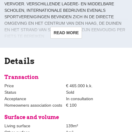
VERVOER. VERSCHILLENDE LAGERE- EN MIDDELBARE
SCHOLEN, INTERNATIONALE BEDRIJVEN EVENALS
SPORTVERENIGINGEN BEVINDEN ZICH IN DE DIRECTE
OMGEVING EN HET CENTRUM VAN DEN HAAG, DE DUINEN
EN HET STRAND VAN SCHEVENINGEN ZIJN EENVOUDIG PER
READ MORE
FIETS TE BEREIKEN.
Indeling:
Entree begane grond, hal met meterkast, trap naar 1e etage.
Details
Overloop met diepe gangkast, wc met fonteintje. L-vormige kamer
en suite met een balkon aan de voorzijde (ZO) en een aan de
achterzijde (NW), parketvloer, twee originele schouwen,
Transaction
schuifseparatie met glas in lood deuren en kasten. Dichte keuken
Price
€ 465.000 k.k.
aan de achterzijde met diverse inbouwapparatuur en toegang tot
Status
Sold
derde balkon op deze etage met kast.
Acceptance
In consultation
Trap naar 2e etage: overloop met daklicht, gangkast met de CV-
Homeowners association costs
€ 100
combiketel, wc met fonteintje en bidet. Ruime achterslaapkamer
met toegang tot balkon over de gehele breedte (NW),
Surface and volume
achterzijkamer (thans in gebruik als laundry), tussengelegen
Living surface
139m²
ruime badkamer met bijzonder daklicht (en inloopdouche en vaste