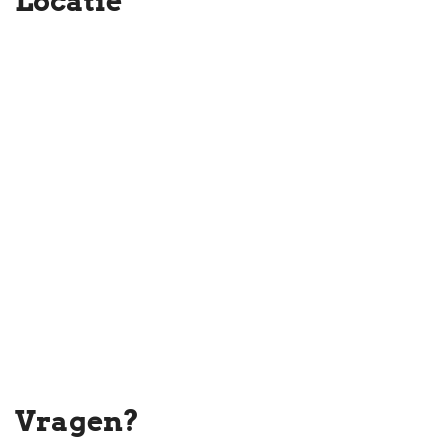
Locatie
Deze informatie is door ons kantoor met de grootste zorg
samengesteld onder andere aan de hand van de door de
verkoper aan ons ter beschikking gestelde gegevens. Door Estata
wordt geen enkele aansprakelijkheid aanvaard voor enige
onvolledigheid, onjuistheid of anderszins, dan wel de gevolgen
daarvan.
Vragen?