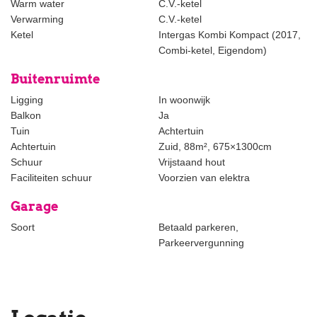
Warm water
C.V.-ketel
slaapkamers.
Verwarming
C.V.-ketel
Ketel
Intergas Kombi Kompact (2017,
Overige kenmerken:
Combi-ketel, Eigendom)
- eigen grond
- energielabel C
Buitenruimte
- nagenoeg op alle verdiepingen houten vloeren
Ligging
In woonwijk
- vele originele details aanwezig, waaronder paneeldeuren, glas-
Balkon
Ja
in-lood ramen, ornamenten plafond
Tuin
Achtertuin
- de ouderdoms- en materialen clausule wordt opgenomen in de
Achtertuin
Zuid, 88m², 675×1300cm
NVM-koopovereenkomst
Schuur
Vrijstaand hout
- notariskeuze aan koper doch in regio Haaglanden
Faciliteiten schuur
Voorzien van elektra
- oplevering in overleg
Garage
Soort
Betaald parkeren,
Interesse in dit huis? Schakel direct uw eigen NVM-
Parkeervergunning
aankoopmakelaar in.
Uw NVM-aankoopmakelaar komt op voor uw belang en bespaart
u tijd, geld en zorgen.
Adressen van collega NVM-aankoopmakelaars in Haaglanden
vindt u op Funda.