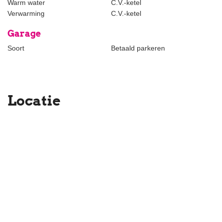
Warm water
C.V.-ketel
Shared entrance on the ground floor, stairs to the second floor.
Verwarming
C.V.-ketel
Entrance apartment.
Garage
You enter the apartment in the hallway that gives access to all
Soort
Betaald parkeren
rooms. The bright living room en-suite overlooks the square with
its cozy terraces. The windowsills are made in such a way that
you can sit comfortably and enjoy the sun. The semi-open kitchen
is accessible from the living room, which is equipped with built-in
Locatie
appliances. The bedroom is spacious and is located behind the
kitchen. The bathroom has a bath, shower and sink. The
apartment also has a separate toilet.
Details:
- The rent is excluding advance payment g/w/e € 150 and
excluding TV&i;
- Pets and smoking are not allowed;
- Suitable for single or couple;
- 1 month deposit;
- Minimum rental period 12 months;
- Virtual viewings possible via Whatsapp and FaceTime.