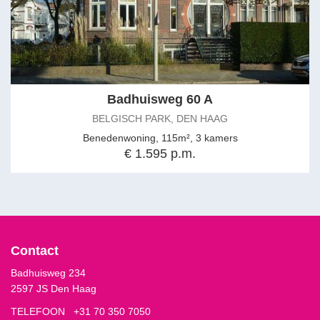
Badhuisweg 60 A
BELGISCH PARK, DEN HAAG
Benedenwoning, 115m², 3 kamers
€ 1.595 p.m.
Contact
Badhuisweg 234
2597 JS Den Haag
TELEFOON
+31 70 350 7050