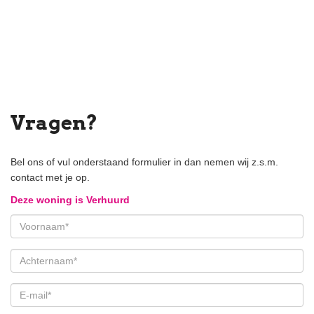
We do not charge commission to tenants!
The foregoing information has been carefully compiled by our
office, among other things on the basis of the data made available
to us by the lessor. However, no liability can be accepted by
Estata Makelaars o.g. for any incomplete or inaccurate
information, nor for the consequences thereof.
Vragen?
Bel ons of vul onderstaand formulier in dan nemen wij z.s.m.
contact met je op.
Deze woning is Verhuurd