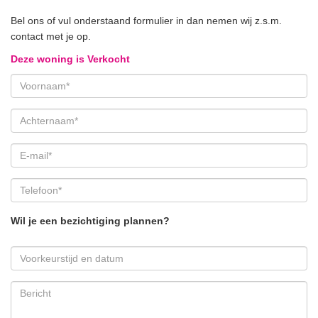
sound-absorbing underlay
-secure adjacent communal bicycle storage
Bel ons of vul onderstaand formulier in dan nemen wij z.s.m.
-active homeowners association (6 members), monthly
contact met je op.
contribution €200,-
Deze woning is Verkocht
-older construction and materials disclaimers will be included in
the NVM purchase agreement
-available in mutual consultation
Wil je een bezichtiging plannen?