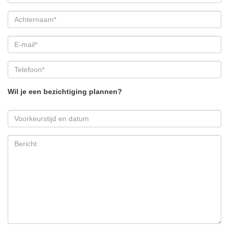
verhuurder aan ons ter beschikking gestelde gegevens. Door
Estata wordt geen enkele aansprakelijkheid aanvaard voor enige
onvolledigheid, onjuistheid of anderszins, dan wel de gevolgen
daarvan.
Wil je een bezichtiging plannen?