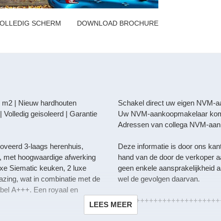
OLLEDIG SCHERM
DOWNLOAD BROCHURE
5 m2 | Nieuw hardhouten
Schakel direct uw eigen NVM-a
Volledig geisoleerd | Garantie
Uw NVM-aankoopmakelaar komt o
Adressen van collega NVM-aank
enoveerd 3-laags herenhuis,
Deze informatie is door ons ka
rd, met hoogwaardige afwerking
hand van de door de verkoper a
xe Siematic keuken, 2 luxe
geen enkele aansprakelijkheid a
zing, wat in combinatie met de
wel de gevolgen daarvan.
abel A+++. Een royaal en
+++++++++++++++++++++++
LEES MEER