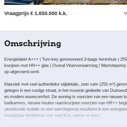
Vraagprijs
€ 1.650.000 k.k.
V
Omschrijving
Energielabel A+++ | Turn-key gerenoveerd 3-laags herenhuis | 25
kozijnen met HR++ glas | Overal Vloerverwarming | Warmtepomp | 
op uitgevoerd werk
Klassiek met veel authentieke stijldetails, zeer ruim (255 m²) ger
gelegen in een rustige straat, in het mooiste gedeelte van Duinoo
en modern wooncomfort. De woning is voorzien van een nieuwe lu
badkamers, nieuwe houten raamkozijnen voorzien van HR++ begla
uitstekende isolatie en een warmtepomp resulteert in een energiel
instapklaar familiehuis met veel licht, ruimte en luxe.