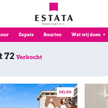
huur
Expats
Buurten
Wat wij doen
t 72
Verkocht
DELEN