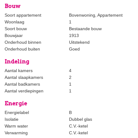
Balcony approx. 3.50x1.00 with new railings.
Bouw
Separate storage for washing machine and dryer.
Soort appartement
Bovenwoning, Appartement
Features and amenities include:
Woonlaag
1
-beautiful wooden floors.
Soort bouw
Bestaande bouw
-paneled doors.
Bouwjaar
1913
-built-in spotlights.
Onderhoud binnen
Uitstekend
-double glazed windows.
Onderhoud buiten
Goed
- bike storage.
Indeling
-near international organisations (OPCW, Europol, Eurojust) and
schools (Lycee Francais, Deutsche Schule and European School).
Aantal kamers
4
-no housing permit is necessary.
Aantal slaapkamers
2
Aantal badkamers
1
Absolutely worth your visit!
Aantal verdiepingen
1
Energie
Virtual viewing is possible.
Energielabel
B
We charge no commission if rented directly through listing agent.
Isolatie
Dubbel glas
Warm water
C.V.-ketel
The foregoing information has been carefully compiled by our
Verwarming
C.V.-ketel
office, among other things on the basis of the data made available