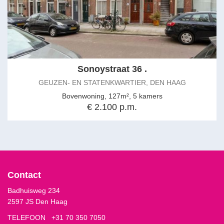
Sonoystraat 36 .
GEUZEN- EN STATENKWARTIER, DEN HAAG
Bovenwoning, 127m², 5 kamers
€ 2.100 p.m.
Contact
Badhuisweg 234
2597 JS Den Haag
TELEFOON
+31 70 350 7050