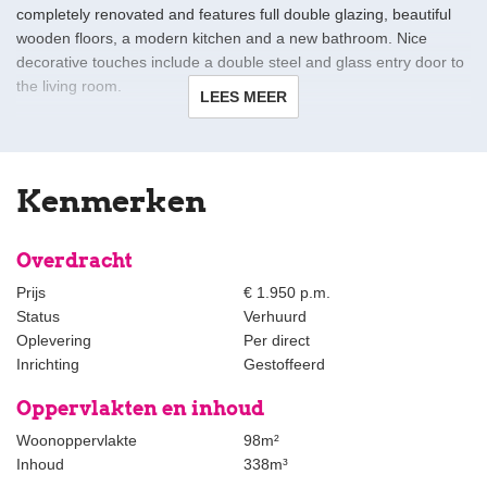
completely renovated and features full double glazing, beautiful
wooden floors, a modern kitchen and a new bathroom. Nice
decorative touches include a double steel and glass entry door to
the living room.
LEES MEER
Layout:
Open staircase to the apartment on the first floor.
Hallway approx. 5.25x1.05/2.75
Kenmerken
Living/dining room approx. 12.50x3.55 with open kitchen.
1st Bedroom front side approx. 3.80x2.75.
Study rear side approx. 3.50x2.00.
Overdracht
2-nd Bedroom rear side approx. 4.55x2.90 with access to
Prijs
€ 1.950 p.m.
balcony.
Status
Verhuurd
Oplevering
Per direct
Open kitchen, fully equipped with appliances including oven, gas
Inrichting
Gestoffeerd
cooktop with 6 burners, extractor, fridge, freezer, microwave and
dishwasher. All new!
Oppervlakten en inhoud
Bathroom approx. 3.85x2.15 with bath, shower, double washbasin
Woonoppervlakte
98m²
and heated towel rail/radiator.
Inhoud
338m³
Separate toilet.