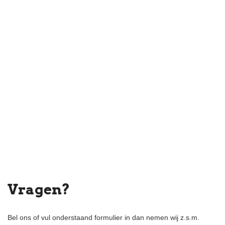
two well-proportioned bedrooms, both with direct access to the
garden. The modern bathroom is fitted with a walk-in shower,
washbasin unit and washing machine connection. There is also a
separate toilet.
- The sunny rear garden, facing southwest, includes a small
storage shed. The external private storage is also accessible via
the rear entrance.
- Key features
- Unique and unobstructed canal view
- Two bedrooms
- Sunny southwest-facing rear garden with rear access
- Double glazing throughout
- Freehold property (no leasehold)
- Transfer can be soon
- Active and financially healthy Owners’ Association (VvE) with
professional management
Vragen?
See floor plans for layout and dimensions
Bel ons of vul onderstaand formulier in dan nemen wij z.s.m.