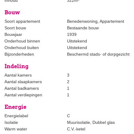
Inhoud
322m³
privéberging bereikbaar.
Bouw
Bijzonderheden
- Uniek en vrij uitzicht over de gracht
Soort appartement
Benedenwoning, Appartement
- Twee slaapkamers
Soort bouw
Bestaande bouw
- Zonnige achtertuin op het zuidwesten met achterom
Bouwjaar
1939
- Voorzien van dubbel glas
Onderhoud binnen
Uitstekend
- Gelegen op eigen grond
Onderhoud buiten
Uitstekend
- Actieve en gezonde VvE met professionele beheerder
Bijzonderheden
Beschermd stads- of dorpgezicht
- Zie plattegronden voor de indeling en maatvoering
Indeling
- Oplevering kan snel
- In de NVM-koopovereenkomst zullen een niet-
Aantal kamers
3
zelfbewoningsclausule, ouderdomsclausule en materialenclausule
Aantal slaapkamers
2
worden opgenomen
Aantal badkamers
1
Aantal verdiepingen
1
Deze informatie is met de grootst mogelijke zorg samengesteld
Energie
op basis van gegevens van de verkoper. Estata aanvaardt geen
aansprakelijkheid voor eventuele onvolledigheden, onjuistheden
Energielabel
C
of de gevolgen daarvan
Isolatie
Muurisolatie, Dubbel glas
***ENGLISH***
Warm water
C.V.-ketel