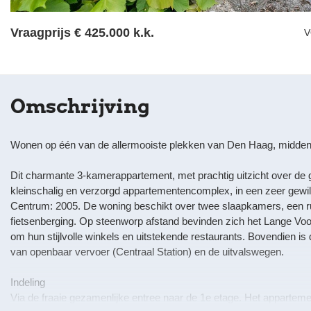
Vraagprijs
€ 425.000 k.k.
V
Omschrijving
Wonen op één van de allermooiste plekken van Den Haag, midden 
Dit charmante 3-kamerappartement, met prachtig uitzicht over de g
kleinschalig en verzorgd appartementencomplex, in een zeer gewil
Centrum: 2005. De woning beschikt over twee slaapkamers, een 
fietsenberging. Op steenworp afstand bevinden zich het Lange V
om hun stijlvolle winkels en uitstekende restaurants. Bovendien is d
van openbaar vervoer (Centraal Station) en de uitvalswegen.
Indeling
Via de fraaie gezamenlijke entree naar de 1e etage. Het apparteme