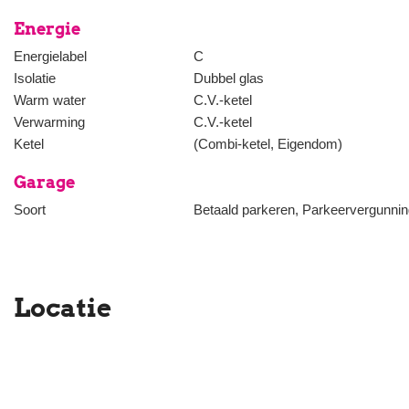
Energie
Deze informatie is door ons kantoor met de grootste zorg sameng
van de door de verkoper aan ons ter beschikking gestelde gegev
Energielabel
C
wordt geen enkele aansprakelijkheid aanvaard voor enige onvolledig
Isolatie
Dubbel glas
dan wel de eventuele gevolgen daarvan.
Warm water
C.V.-ketel
Verwarming
C.V.-ketel
Ketel
(Combi-ketel, Eigendom)
Garage
Soort
Betaald parkeren, Parkeervergunni
Locatie