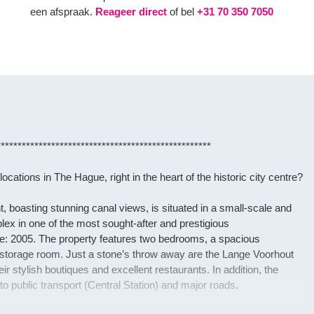
een afspraak.
Reageer direct
of bel
+31 70 350 7050
***************************************************
locations in The Hague, right in the heart of the historic city centre?
 boasting stunning canal views, is situated in a small-scale and
ex in one of the most sought-after and prestigious
re: 2005. The property features two bedrooms, a spacious
 storage room. Just a stone’s throw away are the Lange Voorhout
 stylish boutiques and excellent restaurants. In addition, the
to public transport (Central Station) and major roads.