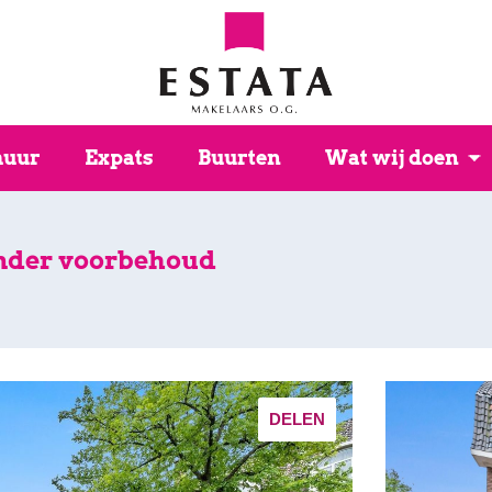
huur
Expats
Buurten
Wat wij doen
nder voorbehoud
DELEN