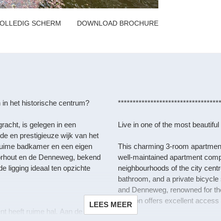
OLLEDIG SCHERM
DOWNLOAD BROCHURE
in het historische centrum?
**********************************
racht, is gelegen in een
Live in one of the most beautiful 
de en prestigieuze wijk van het
ruime badkamer en een eigen
This charming 3-room apartment,
oorhout en de Denneweg, bekend
well-maintained apartment compl
e ligging ideaal ten opzichte
neighbourhoods of the city cent
bathroom, and a private bicycle
and Denneweg, renowned for their
location offers excellent access 
LEES MEER
nt heeft ruime hal. Aan de