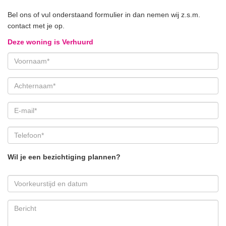
Estata wordt geen enkele aansprakelijkheid aanvaard voor enige
onvolledigheid, onjuistheid of anderszins, dan wel de gevolgen
Bel ons of vul onderstaand formulier in dan nemen wij z.s.m.
daarvan.
contact met je op.
Deze woning is Verhuurd
Wil je een bezichtiging plannen?