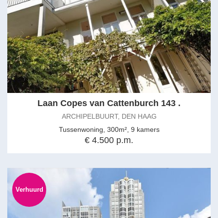
A unique opportunity to live in a spacious and elegant apartment
where authentic grandeur and contemporary comfort come
together perfectly.
Features
- living area approximately 191 m²
- recently completely renovated
- energy label A
- heating and hot water provided by a central heating combi boiler
Laan Copes van Cattenburch 143 .
and hybrid heat pump
- many authentic period features preserved, including ornate
ARCHIPELBUURT, DEN HAAG
ceilings, unique decorative wall panels, and original fireplaces
Tussenwoning, 300m², 9 kamers
- see floor plans for layout and complete dimensions
€ 4.500 p.m.
This information has been compiled by our office with the utmost
care, partly based on information provided to us by the landlord.
Estata accepts no liability for any incompleteness, inaccuracies, or
otherwise, nor for the consequences thereof.
Verhuurd