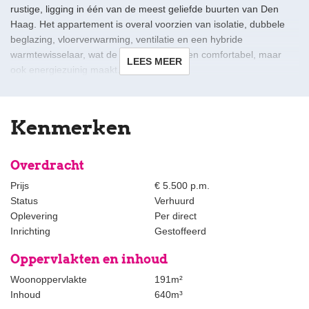
rustige, ligging in één van de meest geliefde buurten van Den
Haag. Het appartement is overal voorzien van isolatie, dubbele
beglazing, vloerverwarming, ventilatie en een hybride
warmtewisselaar, wat de woning niet alleen comfortabel, maar
LEES MEER
ook energiezuinig maakt.
De woning onderscheidt zich door de indrukwekkende
raampartijen, die zorgen voor een prachtige lichtinval en een
Kenmerken
ruimtelijk gevoel in alle vertrekken. Authentieke stijldetails zijn met
zorg behouden gebleven, waaronder ornamentenplafonds,
sierlijke wandtableaus, originele schouwen, lambrisering en fraaie
Overdracht
marmeren vloeren. De combinatie van historische charme en
Prijs
€ 5.500 p.m.
modern wooncomfort maakt dit een woning van uitzonderlijke
Status
Verhuurd
klasse.
Oplevering
Per direct
Inrichting
Gestoffeerd
Gelegen in de populaire Archipelbuurt woon je hier in een groene,
statige en internationale omgeving met alle voorzieningen binnen
Oppervlakten en inhoud
handbereik. Op loopafstand bevinden zich de gezellige
Woonoppervlakte
191m²
Bankastraat en Frederikstraat met een divers aanbod aan
Inhoud
640m³
speciaalzaken, delicatessenwinkels, horecagelegenheden en