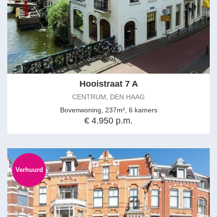
addition, several international organizations, embassies, and
international schools are within walking and cycling distance,
making this location particularly attractive.
Layout
Ground Floor
Entrance at street level through a beautiful and wide original front
Hooistraat 7 A
door. Vestibule with practical storage space for bicycles or a
CENTRUM, DEN HAAG
stroller, as well as the meter cupboard. Through elegant draft
Bovenwoning, 237m², 6 kamers
doors, you enter the impressive hallway featuring a stunning
€ 4.950 p.m.
ornamental wall panel and a practical storage cupboard beneath
the staircase, including wine storage. Both the vestibule and
hallway retain their original marble flooring.
First Floor
Verhuurd
Spacious landing with magnificent ornamental wall panels.
Hallway with an original washbasin, separate toilet, and a
multifunctional family/guest/study room at the rear. At the front is
a small library with built-in cabinetry and access to the generous