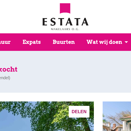
huur
Expats
Buurten
Wat wij doen
kocht
endel
)
DELEN