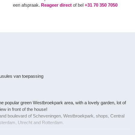
een afspraak.
Reageer direct
of bel
+31 70 350 7050
usules van toepassing
the popular green Westbroekpark area, with a lovely garden, lot of
ew in front of the house!
h and boulevard of Scheveningen, Westbroekpark, shops, Central
sterdam, Utrecht and Rotterdam.