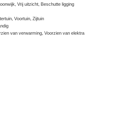
oonwijk, Vrij uitzicht, Beschutte ligging
t verband aan uw eigen NVM-aankoopmakelaar in te schaken.
ertuin, Voortuin, Zijtuin
andig
rzien van verwarming, Voorzien van elektra