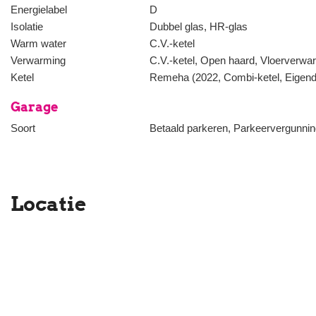
Energielabel
D
- Op loopafstand van het mooie Westbroekpark
Isolatie
Dubbel glas, HR-glas
- Woonoppervlakte 220 m2 en ruim 90 m2 inpandige bergruimte
Warm water
C.V.-ketel
Verwarming
C.V.-ketel, Open haard, Vloerverwar
Ketel
Remeha (2022, Combi-ketel, Eigen
Garage
Soort
Betaald parkeren, Parkeervergunning
Locatie