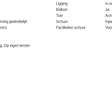
Ligging
In w
belang zijn. Wij raden u in da
Balkon
Ja
Tuin
Acht
ming gedeeltelijk
Schuur
Inp
dom)
Faciliteiten schuur
Voo
, Op eigen terrein