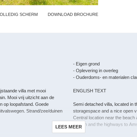
OLLEDIG SCHERM
DOWNLOAD BROCHURE
- Eigen grond
- Oplevering in overleg
- Ouderdoms- en materialen cla
ijstaande villa met mooi
ENGLISH TEXT
in. Mooi vrij uitzicht aan de
en op loopafstand. Goede
Semi detached villa, located in 
uitvalswegen. Strand/zee/duinen
storagespace and a nice open vi
Central location near the beac
Station and the highways to Am
LEES MEER