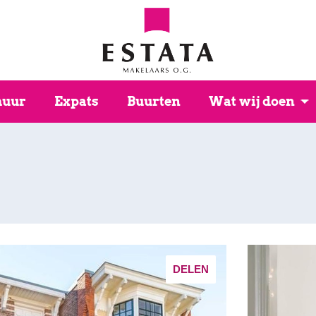
huur
Expats
Buurten
Wat wij doen
DELEN