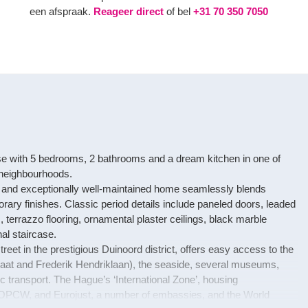
een afspraak.
Reageer direct
of bel
+31 70 350 7050
 with 5 bedrooms, 2 bathrooms and a dream kitchen in one of
 neighbourhoods.
ly and exceptionally well-maintained home seamlessly blends
ary finishes. Classic period details include paneled doors, leaded
 terrazzo flooring, ornamental plaster ceilings, black marble
al staircase.
street in the prestigious Duinoord district, offers easy access to the
raat and Frederik Hendriklaan), the seaside, several museums,
ic transport. The Hague’s ‘International Zone’, housing
 OPCW, and Eurojust, a number of embassies, and the World