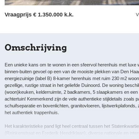
Vraagprijs
€ 1.350.000 k.k.
V
Omschrijving
Een unieke kans om te wonen in een sfeervol herenhuis met luxe
binnen-buiten gevoel op een van de mooiste plekken van Den Haa
energiezuinige (label B) 8-kamer herenhuis met ruim 230 m2 woon
gezellige, rustige straat in het geliefde Duinoord. De woning besch
(woon)keuken, kelderruimte, 2 badkamers, 5 slaapkamers en een h
achtertuin! Kenmerkend zijn de vele authentieke stijldetails zoals 
schuifseparatie en bovenlichten, granitovloeren, lijstwerkplafon
het authentiek trappenhuis.
Het karakteristieke pand ligt heel centraal tussen het Statenkwarti
(Reinkenstraat en Frederik Hendriklaan), diverse nationale en inte