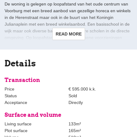
De woning is gelegen op loopafstand van het oude centrum van
Voorburg met een breed aanbod van gezellige horeca en winkels
in de Herenstraat maar ook in de buurt van het Koningin
Julianaplein met een breed winkelaanbod. Een basisschool in de
wijk maar ook diverse basis- en middelbare scholen in de directe
READ MORE
omgeving. Op loopafstand zijn diverse groene voorzieningen
zoals Park Sonnenburgh en Opa’s Veldje (speelveld), openbaar
vervoersmogelijkheden (bus, tram en trein) en toegang tot de
snelwegen A4, A12 en A13, op fietsafstand van Den Haag
Details
centrum en station Voorburg of station Laan van NOI.
De wijk grenst aan de wijk ‘De Binckhorst’ dat ontwikkeld wordt tot
Transaction
een moderne woon- en werkomgeving waarbij ook gedacht is aan
Price
€ 595.000 k.k.
ontspanning met de vele restaurants, trendy cafés, een gezellige
Status
Sold
haven en verdere sport- en culturele activiteiten.
Acceptance
Directly
Voorburg biedt een breed scala aan sportmogelijkheden, zoals
Surface and volume
hockey- en voetbalclubs, tennis- en padel clubs, fitnesscentra en
Living surface
133m²
een zwembad. Kortom, een heerlijke gemeente om in te wonen!
Plot surface
165m²
De woning dient gerenoveerd te worden, maar biedt veel ruimte