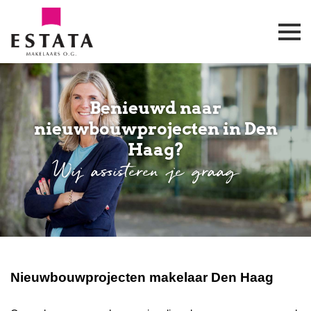
Benieuwd naar
nieuwbouwprojecten in Den
Haag?
Wij assisteren je graag
Nieuwbouwprojecten makelaar Den Haag