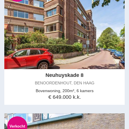
Other features:
- asking price for the garage: €25,000
- around the corner from the lively Badhuisstraat and Keizerstraat
with good shops, nice coffee shops, restaurants, and -
cozy terraces
- near supermarket Hoogvliet and numerous other desired
amenities
- perpetual leasehold right; the ground rent and management
costs are bought off perpetually
- energy label A!
- private parking space and storage room in the underground
garage, accessible by elevator
Neuhuyskade 8
- the complex is accessible for people with disabilities
BENOORDENHOUT, DEN HAAG
- Willemstaete is a 2001 'newly renovated' apartment complex
Bovenwoning, 200m², 6 kamers
- active owners' association, VvE contribution € 415,71 apartment
€ 649.000 k.k.
and € 35,69 parking space per month
- elevator
- fully double glazed
- near various primary and secondary schools as well as the
French school
Verkocht