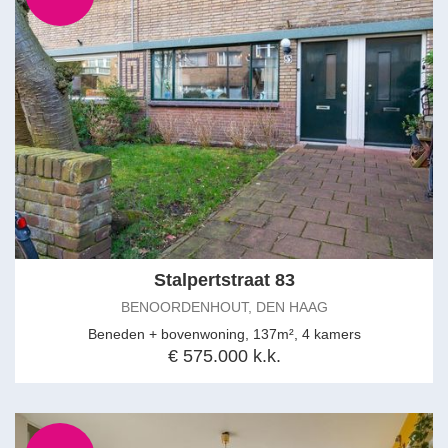
- older construction and materials disclaimers will be included in
the NVM purchase agreement
- the non-resident clause will be included in the NVM purchase
agreement
- available in mutual consultation
Intrigued? Contact an NVM estate agent, who will represent your
interests and save you time, money, and worries.
Addresses of NVM agents in the area can be found on the Funda
website.
The foregoing information has been carefully compiled by our
office, among other things on the basis of the data made available
Stalpertstraat 83
to us by the seller. However, no liability can be accepted by Estata
BENOORDENHOUT, DEN HAAG
Makelaars o.g. for any incomplete or inaccurate information, nor
for the consequences thereof.
Beneden + bovenwoning, 137m², 4 kamers
€ 575.000 k.k.