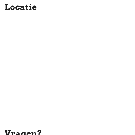
Locatie
Interesse in dit huis? Schakel direct uw eigen NVM-
aankoopmakelaar in.
Uw NVM-aankoopmakelaar komt op voor uw belang en bespaart
u tijd, geld en zorgen.
Adressen van collega NVM-aankoopmakelaars in Haaglanden
vindt u op Funda.
Vragen?