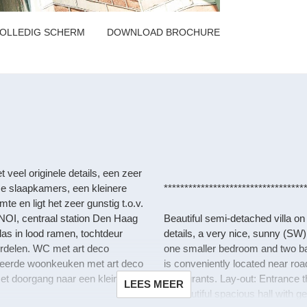
OLLEDIG SCHERM
DOWNLOAD BROCHURE
 veel originele details, een zeer
ime slaapkamers, een kleinere
**********************************
e en ligt het zeer gunstig t.o.v.
n NOI, centraal station Den Haag
Beautiful semi-detached villa o
las in lood ramen, tochtdeur
details, a very nice, sunny (SW
erdelen. WC met art deco
one smaller bedroom and two ba
noveerde woonkeuken met art deco
is conveniently located near roa
et doorgang naar een kleine
restaurants. Lay-out: Entrance t
LEES MEER
to beautiful spacious hall with