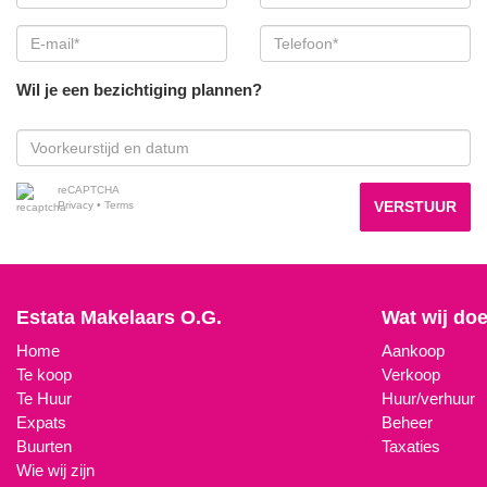
Wil je een bezichtiging plannen?
reCAPTCHA
VERSTUUR
Privacy
•
Terms
Estata Makelaars O.G.
Wat wij do
Home
Aankoop
Te koop
Verkoop
Te Huur
Huur/verhuur
Expats
Beheer
Buurten
Taxaties
Wie wij zijn