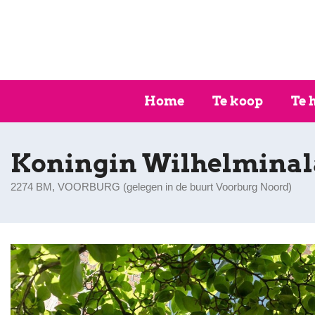
Home
Te koop
Te 
Koningin Wilhelminal
2274 BM, VOORBURG (
gelegen in de buurt Voorburg Noord
)