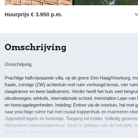
Huurprijs
€ 3.950 p.m.
V
Omschrijving
Omschrijving
Prachtige halfvrijstaande villa, op de grens Den Haag/Voorburg, met
fraaie, zonnige (ZW) achtertuin met ruim verhoogd terras, vier ru
slaapkamer en twee badkamers. Verder heeft het huis veel bergruimt
uitvalswegen, winkels, internationale school, treinstation Laan va
en horecagelegenheden. Indeling: Entree via de voortuin, hal met g
naar prachtige ruime hal met royaal trappenhuis en marmeren vlo
Jugendstil tegels en fonteintje. Toegang tot kelder. Volledig gere
elementeen inbouwapparatuur. Deze is gelegen aan de tuinzijde, m
(eet)kamer. Tevens doorgang naar de fietsenschuur.