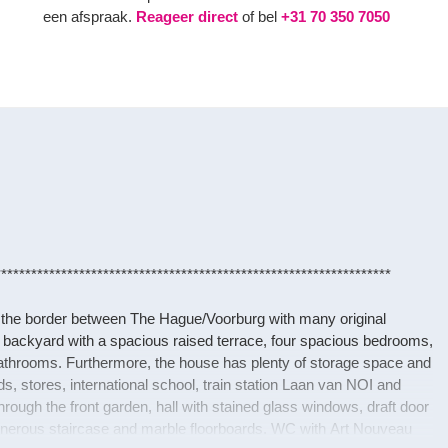
een afspraak.
Reageer direct
of bel
+31 70 350 7050
******************************************************************
n the border between The Hague/Voorburg with many original
) backyard with a spacious raised terrace, four spacious bedrooms,
throoms. Furthermore, the house has plenty of storage space and
ds, stores, international school, train station Laan van NOI and
hrough the front garden, hall with stained glass windows, draft door
 generous staircase and marble floorboards. WC with Art Nouveau