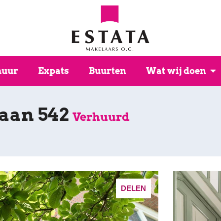
huur
Expats
Buurten
Wat wij doen
aan 542
Verhuurd
DELEN