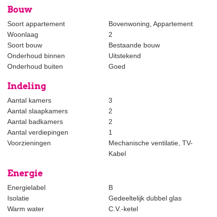
- fully furnished;
Bouw
- with 1 parking place;
- rent is excluding utilities;
Soort appartement
Bovenwoning, Appartement
- directly available;
Woonlaag
2
- min. 12 months;
Soort bouw
Bestaande bouw
- virtual viewings possible;
Onderhoud binnen
Uitstekend
- no affordable housing permit necessary.
Onderhoud buiten
Goed
Indeling
We don't charge commission to the tenant!
Aantal kamers
3
The foregoing information has been carefully compiled by our
Aantal slaapkamers
2
office, among other things on the basis of the data made available
Aantal badkamers
2
to us by the lessor. However, no liability can be accepted by
Aantal verdiepingen
1
Estata Makelaars o.g. for any incomplete or inaccurate
Voorzieningen
Mechanische ventilatie, TV-
information, nor for the consequences thereof.
Kabel
Energie
Energielabel
B
Isolatie
Gedeeltelijk dubbel glas
Warm water
C.V.-ketel