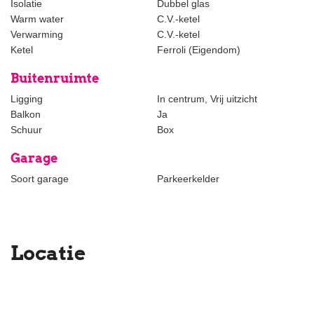
Isolatie
Dubbel glas
vindt u Funda.
Warm water
C.V.-ketel
Verwarming
C.V.-ketel
Ketel
Ferroli (Eigendom)
Buitenruimte
Ligging
In centrum, Vrij uitzicht
Balkon
Ja
Schuur
Box
Garage
Soort garage
Parkeerkelder
Locatie