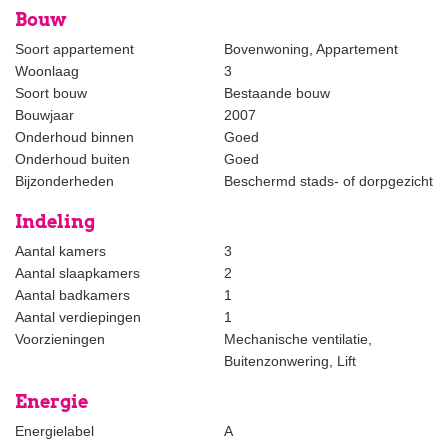
Overige kenmerken:
Bouw
- Eigen grond;
- Woonoppervlakte ca. 115 m2;
Soort appartement
Bovenwoning, Appartement
- Bouwjaar 2007;
Woonlaag
3
- Dubbel glas;
Soort bouw
Bestaande bouw
- Energielabel A;
Bouwjaar
2007
- Actieve VVE, bijdrage ca. € 215 per maand;
Onderhoud binnen
Goed
- Elektrische buitenzonwering aanwezig aan de voorzijde;
Onderhoud buiten
Goed
- Parkeerplaats in parkeerkelder;
Bijzonderheden
Beschermd stads- of dorpgezicht
- Berging in onderbouw;
Indeling
- Vraagprijs is inclusief parkeerplaats en berging;
- Oplevering per direct mogelijk;
Aantal kamers
3
- Niet bewoners-, ouderdoms- en materialen clausule is van
Aantal slaapkamers
2
toepassing;
Aantal badkamers
1
- De maten zijn indicatief.
Aantal verdiepingen
1
Voorzieningen
Mechanische ventilatie,
Interesse in dit huis? Schakel direct uw eigen NVM-
Buitenzonwering, Lift
aankoopmakelaar in.
Energie
Uw NVM-aankoopmakelaar komt op voor uw belang en bespaart
u tijd, geld en zorgen.
Energielabel
A
Adressen van collega NVM-aankoopmakelaars in Haaglanden