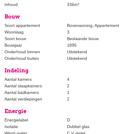
Inhoud
336m³
- Virtual viewings possible through Facetime or Whatsapp
- Nice childfriendly and quiet area with lots of lovely shops
Bouw
- Available until summer 2030
Soort appartement
Bovenwoning, Appartement
The foregoing information has been carefully compiled by our
Woonlaag
3
office, among other things on the basis of the data made available
Soort bouw
Bestaande bouw
to us by the lessor. However, no liability can be accepted by
Bouwjaar
1895
Estata Makelaars o.g. for any incomplete or inaccurate
Onderhoud binnen
Uitstekend
information, nor for the consequences thereof.
Onderhoud buiten
Uitstekend
Indeling
Aantal kamers
4
Aantal slaapkamers
2
Aantal badkamers
1
Aantal verdiepingen
2
Energie
Energielabel
D
Isolatie
Dubbel glas
Warm water
C.V.-ketel