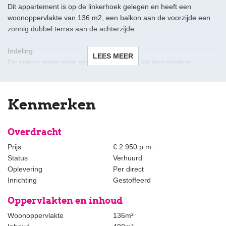
Dit appartement is op de linkerhoek gelegen en heeft een
woonoppervlakte van 136 m2, een balkon aan de voorzijde een
zonnig dubbel terras aan de achterzijde.
Indeling:
LEES MEER
De entree opent naar een ruime centrale hal met modern
gastentoilet met wastafel, en de wasruimte. Stijlvolle dubbele
draaideuren van glas en staal leiden naar de enorme
woon/eetkamer, die van 3 kanten wordt overspoeld met licht, met
Kenmerken
hoge plafonds en prachtige vloeren. Een schouw met haard in de
voorkamer met aangrenzend balkon. De achterkamer loopt over
in de prachtige moderne keuken, volledig uitgerust met
Overdracht
geïntegreerde apparatuur, en openslaande deuren naar de twee
Prijs
€ 2.950 p.m.
zonnige terrassen.
Status
Verhuurd
Oplevering
Per direct
De slaapkamer aan de voorkant heeft een en-suite badkamer met
Inrichting
Gestoffeerd
een inloopdouche en wastafel. Aan de achterkant is nog een
enorme slaapkamer ook met openslaande deuren naar het
Oppervlakten en inhoud
terras, en een luxe complete en-suite badkamer.
Woonoppervlakte
136m²