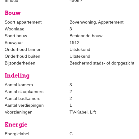
Inhoud
490m³
Details:
Bouw
- per 15 augustus 2023 beschikbaar
- huurprijs is exclusief g/w/e/tv&internet
Soort appartement
Bovenwoning, Appartement
- tot augustus 2026
Woonlaag
3
- centrale locatie, dichtbij strand, uitvalswegen en winkels
Soort bouw
Bestaande bouw
- ca. 136m2 woonoppervlak
Bouwjaar
1912
- virtuele bezichtigingen mogelijk via Whatsapp en FaceTime
Onderhoud binnen
Uitstekend
Onderhoud buiten
Uitstekend
Wij rekenen geen bemiddelingskosten aan de huurder.
Bijzonderheden
Beschermd stads- of dorpgezicht
Indeling
Deze informatie is door ons kantoor met de grootste zorg
samengesteld onder andere aan de hand van de door de
Aantal kamers
3
verhuurder aan ons ter beschikking gestelde gegevens. Door
Aantal slaapkamers
2
Estata wordt geen enkele aansprakelijkheid aanvaard voor enige
Aantal badkamers
2
onvolledigheid, onjuistheid of anderszins, dan wel de gevolgen
Aantal verdiepingen
1
daarvan.
Voorzieningen
TV-Kabel, Lift
Energie
**************************************************************************************
Energielabel
C
Located in the desirable ‘Van Stolkpark’, amidst the greenery of